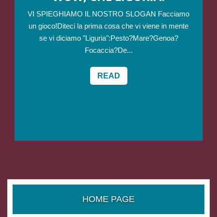
VI SPIEGHIAMO IL NOSTRO SLOGAN Facciamo
un gioco!Diteci la prima cosa che vi viene in mente
se vi diciamo "Liguria":Pesto?Mare?Genoa?
Focaccia?De...
READ
HOME PAGE