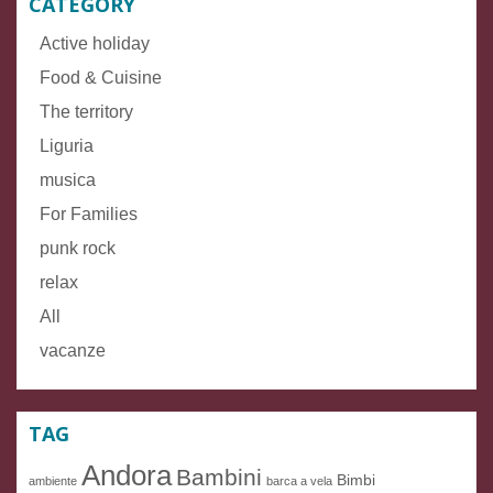
CATEGORY
Active holiday
Food & Cuisine
The territory
Liguria
musica
For Families
punk rock
relax
All
vacanze
TAG
Andora
Bambini
Bimbi
ambiente
barca a vela