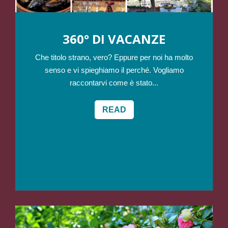
360° DI VACANZE
Che titolo strano, vero? Eppure per noi ha molto
senso e vi spieghiamo il perché. Vogliamo
raccontarvi come è stato...
READ