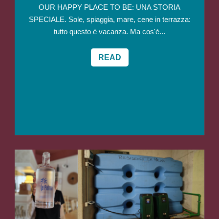
OUR HAPPY PLACE TO BE: UNA STORIA
SPECIALE. Sole, spiaggia, mare, cene in terrazza:
tutto questo è vacanza. Ma cos'è...
READ