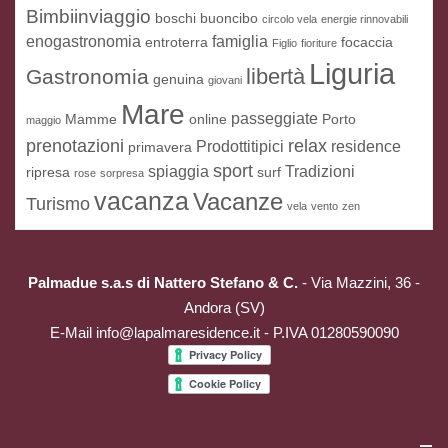
Bimbiinviaggio
boschi
buoncibo
circolo vela
energie rinnovabili
enogastronomia
famiglia
entroterra
focaccia
Figlio
fioriture
Liguria
libertà
Gastronomia
genuina
giovani
Mare
passeggiate
Mamme
online
Porto
maggio
prenotazioni
relax
Prodottitipici
residence
primavera
sport
spiaggia
Tradizioni
ripresa
surf
rose
sorpresa
vacanza
Vacanze
Turismo
vela
vento
zen
Palmadue s.a.s di Nattero Stefano & C.
- Via Mazzini, 36 -
Andora (SV)
E-Mail
info@lapalmaresidence.it
- P.IVA 01280590090