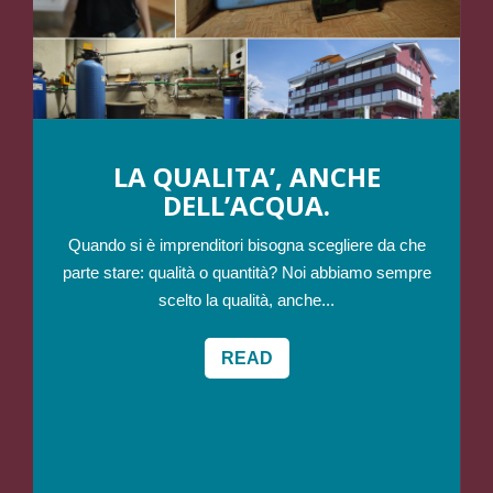
LA QUALITA’, ANCHE
DELL’ACQUA.
Quando si è imprenditori bisogna scegliere da che
parte stare: qualità o quantità? Noi abbiamo sempre
scelto la qualità, anche...
READ