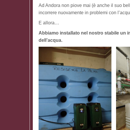
Ad Andora non piove mai (è anche il suo bell
incorrere nuovamente in problemi con l’acqua
E allora…
Abbiamo installato nel nostro stabile un 
dell’acqua.