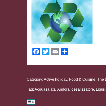
Facebook
Twitter
Email
Share
Category:
Active holiday
,
Food & Cuisine
,
The t
Tag:
Acquasalata
,
Andora
,
desalizzatore
,
Liguri
6