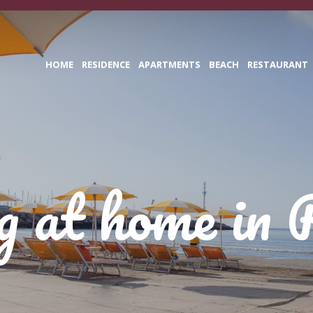
HOME
RESIDENCE
APARTMENTS
BEACH
RESTAURANT
g at home in 