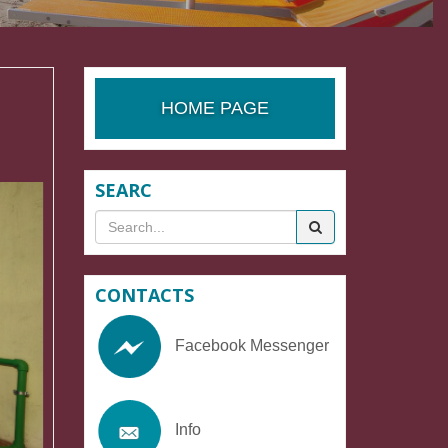
HOME PAGE
SEARC
Search
for
CONTACTS
Facebook Messenger
Info