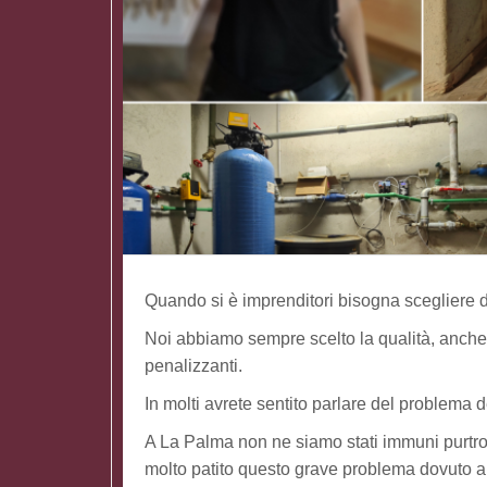
Quando si è imprenditori bisogna scegliere da
Noi abbiamo sempre scelto la qualità, anche
penalizzanti.
In molti avrete sentito parlare del problema 
A La Palma non ne siamo stati immuni purtroppo
molto patito questo grave problema dovuto all