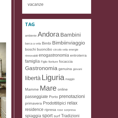
vacanze
TAG
Andora
Bambini
ambiente
Bimbiinviaggio
Bimbi
barca a vela
boschi
buoncibo
circolo vela
energie
enogastronomia
entroterra
rinnovabili
famiglia
focaccia
Figlio
fioriture
Gastronomia
genuina
giovani
Liguria
libertà
maggio
Mare
Mamme
online
prenotazioni
passeggiate
Porto
relax
Prodottitipici
primavera
residence
ripresa
rose
sorpresa
sport
spiaggia
Tradizioni
surf