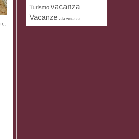
vacanza
Turismo
Vacanze
vela
vento
zen
re.