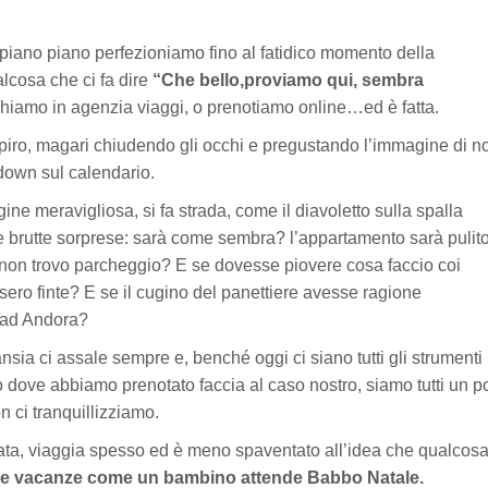
piano piano perfezioniamo fino al fatidico momento della
lcosa che ci fa dire
“Che bello,proviamo qui, sembra
echiamo in agenzia viaggi, o prenotiamo online…ed è fatta.
piro, magari chiudendo gli occhi e pregustando l’immagine di no
tdown sul calendario.
ne meravigliosa, si fa strada, come il diavoletto sulla spalla
elle brutte sorprese: sarà come sembra? l’appartamento sarà pulit
non trovo parcheggio? E se dovesse piovere cosa faccio coi
sero finte? E se il cugino del panettiere avesse ragione
 ad Andora?
nsia ci assale sempre e, benché oggi ci siano tutti gli strumenti
to dove abbiamo prenotato faccia al caso nostro, siamo tutti un p
ci tranquillizziamo.
iata, viaggia spesso ed è meno spaventato all’idea che qualcos
le vacanze come un bambino attende Babbo Natale.