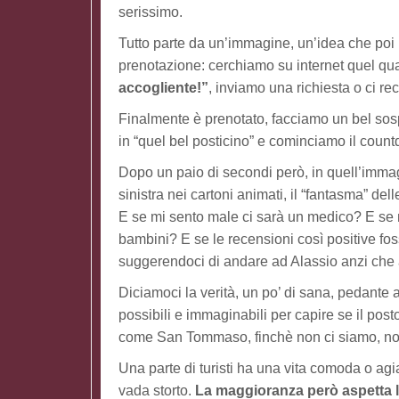
serissimo.
Tutto parte da un’immagine, un’idea che poi 
prenotazione: cerchiamo su internet quel qua
accogliente!”
, inviamo una richiesta o ci r
Finalmente è prenotato, facciamo un bel sos
in “quel bel posticino” e cominciamo il coun
Dopo un paio di secondi però, in quell’immagi
sinistra nei cartoni animati, il “fantasma” d
E se mi sento male ci sarà un medico? E se 
bambini? E se le recensioni così positive fos
suggerendoci di andare ad Alassio anzi che
Diciamoci la verità, un po’ di sana, pedante a
possibili e immaginabili per capire se il pos
come San Tommaso, finchè non ci siamo, non 
Una parte di turisti ha una vita comoda o ag
vada storto.
La maggioranza però aspetta 