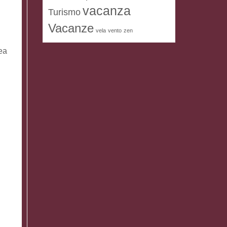
vacanza
Turismo
Vacanze
vela
vento
zen
ea