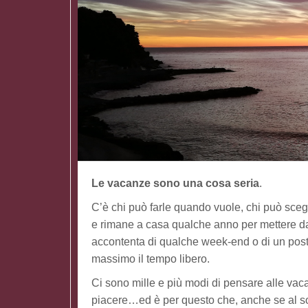
Le vacanze sono una cosa seria
.
C’è chi può farle quando vuole, chi può scegl
e rimane a casa qualche anno per mettere da p
accontenta di qualche week-end o di un postic
massimo il tempo libero.
Ci sono mille e più modi di pensare alle va
piacere…ed è per questo che, anche se al so