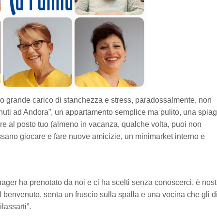
sto grande carico di stanchezza e stress, paradossalmente, non
enuti ad Andora”, un appartamento semplice ma pulito, una spia
are al posto tuo (almeno in vacanza, qualche volta, puoi non
ssano giocare e fare nuove amicizie, un minimarket interno e
ger ha prenotato da noi e ci ha scelti senza conoscerci, è nost
il benvenuto, senta un fruscio sulla spalla e una vocina che gli d
ilassarti”.