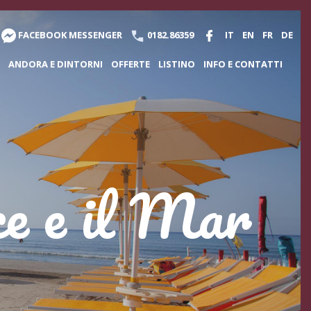
FACEBOOK MESSENGER
0182.86359
IT
EN
FR
DE
ANDORA E DINTORNI
OFFERTE
LISTINO
INFO E CONTATTI
nce e il Mar