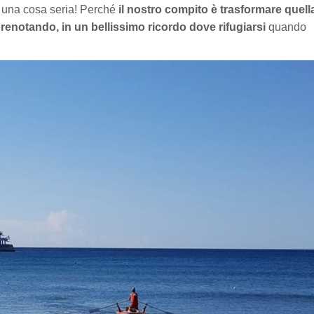
no una cosa seria! Perché
il nostro compito è trasformare quell
enotando, in un bellissimo ricordo dove rifugiarsi
quando