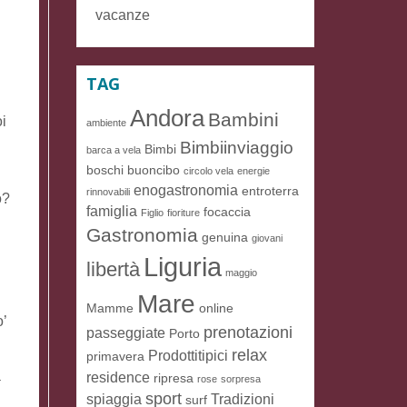
vacanze
TAG
Andora
Bambini
i
ambiente
Bimbiinviaggio
Bimbi
barca a vela
boschi
buoncibo
circolo vela
energie
enogastronomia
entroterra
rinnovabili
o?
famiglia
focaccia
Figlio
fioriture
Gastronomia
genuina
giovani
Liguria
libertà
maggio
Mare
Mamme
online
o’
prenotazioni
passeggiate
Porto
relax
Prodottitipici
primavera
a
residence
ripresa
rose
sorpresa
sport
spiaggia
Tradizioni
surf