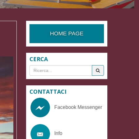
HOME PAGE
CERCA
Search
for
CONTATTACI
Facebook Messenger
Info